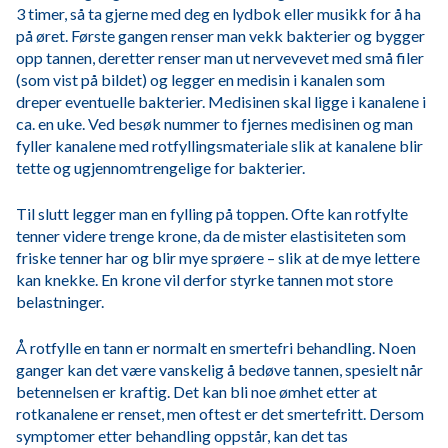
3 timer, så ta gjerne med deg en lydbok eller musikk for å ha
på øret. Første gangen renser man vekk bakterier og bygger
opp tannen, deretter renser man ut nervevevet med små filer
(som vist på bildet) og legger en medisin i kanalen som
dreper eventuelle bakterier. Medisinen skal ligge i kanalene i
ca. en uke. Ved besøk nummer to fjernes medisinen og man
fyller kanalene med rotfyllingsmateriale slik at kanalene blir
tette og ugjennomtrengelige for bakterier.
Til slutt legger man en fylling på toppen. Ofte kan rotfylte
tenner videre trenge krone, da de mister elastisiteten som
friske tenner har og blir mye sprøere – slik at de mye lettere
kan knekke. En krone vil derfor styrke tannen mot store
belastninger.
Å rotfylle en tann er normalt en smertefri behandling. Noen
ganger kan det være vanskelig å bedøve tannen, spesielt når
betennelsen er kraftig. Det kan bli noe ømhet etter at
rotkanalene er renset, men oftest er det smertefritt. Dersom
symptomer etter behandling oppstår, kan det tas